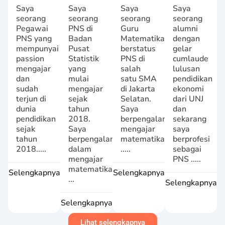
Saya
Saya
Saya
Saya
seorang
seorang
seorang
seorang
Pegawai
PNS di
Guru
alumni
PNS yang
Badan
Matematika
dengan
mempunyai
Pusat
berstatus
gelar
passion
Statistik
PNS di
cumlaude
mengajar
yang
salah
lulusan
dan
mulai
satu SMA
pendidikan
sudah
mengajar
di Jakarta
ekonomi
terjun di
sejak
Selatan.
dari UNJ
dunia
tahun
Saya
dan
pendidikan
2018.
berpengalaman
sekarang
sejak
Saya
mengajar
saya
tahun
berpengalaman
matematika
berprofesi
2018.....
dalam
.....
sebagai
mengajar
PNS .....
matematika
Selengkapnya
Selengkapnya
...
Selengkapnya
Selengkapnya
Lihat selengkapnya