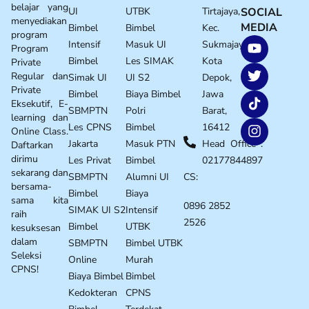
belajar yang
UI
UTBK
Tirtajaya,
SOCIAL
menyediakan
MEDIA
Bimbel
Bimbel
Kec.
program
Intensif
Masuk UI
Sukmajaya,
Program
Bimbel
Les SIMAK
Kota
Private
Regular dan
Simak UI
UI S2
Depok,
Private
Bimbel
Biaya Bimbel
Jawa
Eksekutif, E-
SBMPTN
Polri
Barat,
learning dan
Les CPNS
Bimbel
16412
Online Class.
Jakarta
Masuk PTN
Head Office :
Daftarkan
dirimu
Les Privat
Bimbel
02177844897
sekarang dan
SBMPTN
Alumni UI
CS:
bersama-
Bimbel
Biaya
sama kita
0896 2852
SIMAK UI S2
Intensif
raih
2526
Bimbel
UTBK
kesuksesan
dalam
SBMPTN
Bimbel UTBK
Seleksi
Online
Murah
CPNS!
Biaya Bimbel
Bimbel
Kedokteran
CPNS