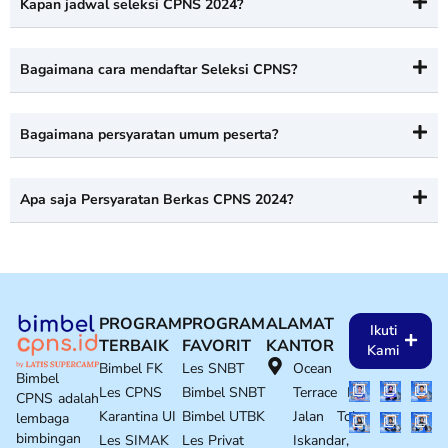
Kapan jadwal seleksi CPNS 2024?
Bagaimana cara mendaftar Seleksi CPNS?
Bagaimana persyaratan umum peserta?
Apa saja Persyaratan Berkas CPNS 2024?
PROGRAM
PROGRAM
ALAMAT
Ikuti
TERBAIK
FAVORIT
KANTOR
Kami
Bimbel FK
Les SNBT
Ocean
Bimbel
Les CPNS
Bimbel SNBT
Terrace E1
CPNS adalah
Karantina UI
Bimbel UTBK
Jalan Tole
lembaga
bimbingan
Les SIMAK
Les Privat
Iskandar,