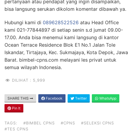
pertanyaan atau pendapat yang ingin disampaikan,
bisa langsung serukan dikolom komentar dibawah ya.
Hubungi kami di
089628522526
atau Head Office
kami 021-77844897 di setiap senin s.d jumat 09.00-
17.00. Anda bisa menemui kami langsung di kantor
Ocean Terrace Residence Blok E1 No.1 Jalan Tole
Iskandar, Tirtajaya, Kec. Sukmajaya, Kota Depok, Jawa
Barat. bimbel-cpns.com melayani les privat untuk
semua wilayah Indonesia.
DILIHAT :
5,999
SHARE THIS
Facebook
Twitter
WhatsApp
Pin It
TAGS:
#BIMBEL CPNS
#CPNS
#SELEKSI CPNS
#TES CPNS