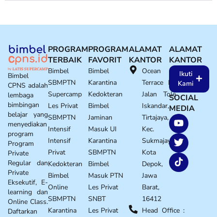
PROGRAM
PROGRAM
ALAMAT
ALAMAT
TERBAIK
FAVORIT
KANTOR
KANTOR
Bimbel
Bimbel
Ocean
Ikuti
Bimbel
SBMPTN
Karantina
Terrace E1
Kami
CPNS adalah
Supercamp
Kedokteran
Jalan Tole
lembaga
SOCIAL
bimbingan
Les Privat
Bimbel
Iskandar,
MEDIA
belajar yang
SBMPTN
Jaminan
Tirtajaya,
menyediakan
Intensif
Masuk UI
Kec.
program
Intensif
Karantina
Sukmajaya,
Program
Privat
SBMPTN
Kota
Private
Regular dan
Kedokteran
Bimbel
Depok,
Private
Bimbel
Masuk PTN
Jawa
Eksekutif, E-
Online
Les Privat
Barat,
learning dan
SBMPTN
SNBT
16412
Online Class.
Karantina
Les Privat
Head Office :
Daftarkan