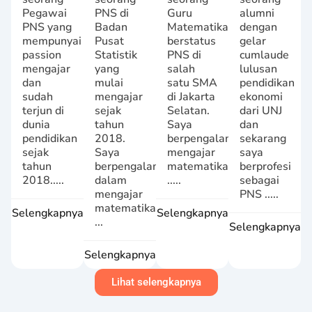
Pegawai
PNS di
Guru
alumni
PNS yang
Badan
Matematika
dengan
mempunyai
Pusat
berstatus
gelar
passion
Statistik
PNS di
cumlaude
mengajar
yang
salah
lulusan
dan
mulai
satu SMA
pendidikan
sudah
mengajar
di Jakarta
ekonomi
terjun di
sejak
Selatan.
dari UNJ
dunia
tahun
Saya
dan
pendidikan
2018.
berpengalaman
sekarang
sejak
Saya
mengajar
saya
tahun
berpengalaman
matematika
berprofesi
2018.....
dalam
.....
sebagai
mengajar
PNS .....
matematika
Selengkapnya
Selengkapnya
...
Selengkapnya
Selengkapnya
Lihat selengkapnya