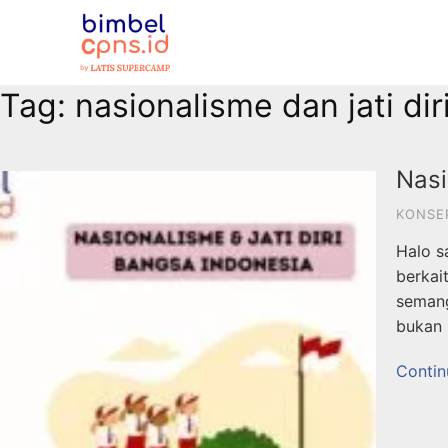
Tag:
nasionalisme dan jati di
Nasi
KONSE
Halo s
berkai
semang
bukan 
Contin