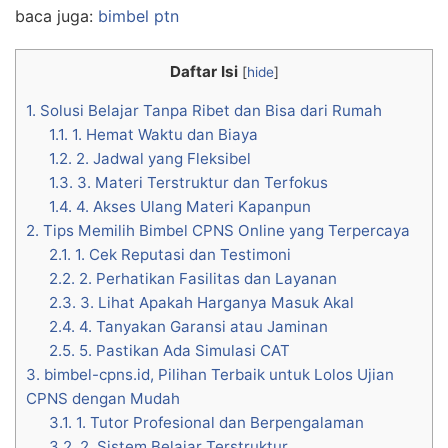
baca juga:
bimbel ptn
Daftar Isi
[
hide
]
1.
Solusi Belajar Tanpa Ribet dan Bisa dari Rumah
1.1.
1. Hemat Waktu dan Biaya
1.2.
2. Jadwal yang Fleksibel
1.3.
3. Materi Terstruktur dan Terfokus
1.4.
4. Akses Ulang Materi Kapanpun
2.
Tips Memilih Bimbel CPNS Online yang Terpercaya
2.1.
1. Cek Reputasi dan Testimoni
2.2.
2. Perhatikan Fasilitas dan Layanan
2.3.
3. Lihat Apakah Harganya Masuk Akal
2.4.
4. Tanyakan Garansi atau Jaminan
2.5.
5. Pastikan Ada Simulasi CAT
3.
bimbel-cpns.id, Pilihan Terbaik untuk Lolos Ujian
CPNS dengan Mudah
3.1.
1. Tutor Profesional dan Berpengalaman
3.2.
2. Sistem Belajar Terstruktur