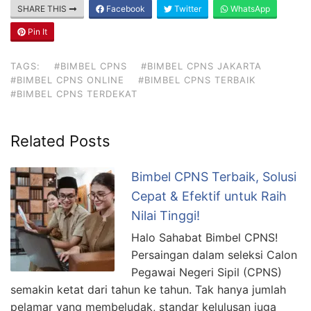
SHARE THIS
Facebook
Twitter
WhatsApp
Pin It
TAGS:
#BIMBEL CPNS
#BIMBEL CPNS JAKARTA
#BIMBEL CPNS ONLINE
#BIMBEL CPNS TERBAIK
#BIMBEL CPNS TERDEKAT
Related Posts
Bimbel CPNS Terbaik, Solusi
Cepat & Efektif untuk Raih
Nilai Tinggi!
Halo Sahabat Bimbel CPNS!
Persaingan dalam seleksi Calon
Pegawai Negeri Sipil (CPNS)
semakin ketat dari tahun ke tahun. Tak hanya jumlah
pelamar yang membeludak, standar kelulusan juga