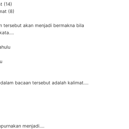
t (14)
mat (8)
n tersebut akan menjadi bermakna bila
kata….
ahulu
lu
s dalam bacaan tersebut adalah kalimat….
empurnakan menjadi….