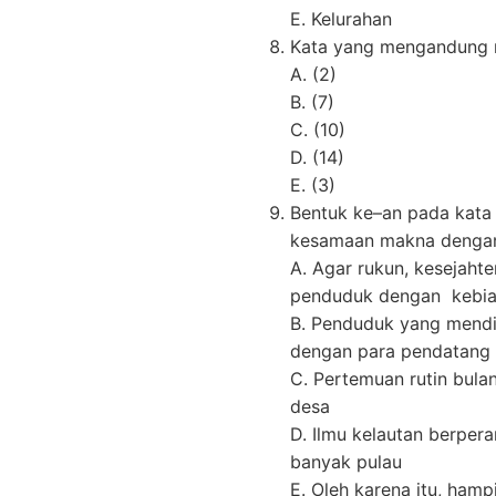
E. Kelurahan
Kata yang mengandung m
A. (2)
B. (7)
C. (10)
D. (14)
E. (3)
Bentuk ke–an pada kata
kesamaan makna dengan
A. Agar rukun, kesejahte
penduduk dengan kebi
B. Penduduk yang mendi
dengan para pendatang
C. Pertemuan rutin bula
desa
D. Ilmu kelautan berpe
banyak pulau
E. Oleh karena itu, ham