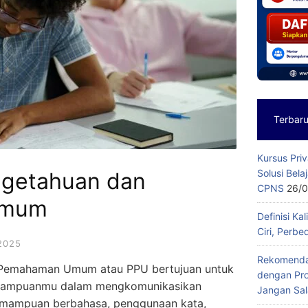
Terbar
Kursus Pri
Solusi Bela
ngetahuan dan
CPNS
26/
Umum
Definisi Kal
Ciri, Perb
2025
Rekomendas
 Pemahaman Umum atau PPU bertujuan untuk
dengan Pro
mampuanmu dalam mengkomunikasikan
Jangan Sala
mampuan berbahasa, penggunaan kata,