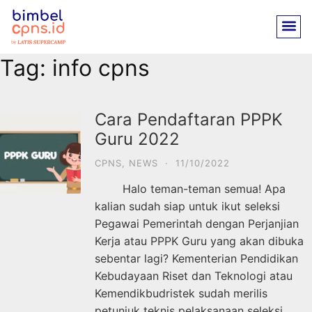
Tag:
info cpns
Cara Pendaftaran PPPK
Guru 2022
CPNS
,
NEWS
·
11/10/2022
Halo teman-teman semua! Apa
kalian sudah siap untuk ikut seleksi
Pegawai Pemerintah dengan Perjanjian
Kerja atau PPPK Guru yang akan dibuka
sebentar lagi? Kementerian Pendidikan
Kebudayaan Riset dan Teknologi atau
Kemendikbudristek sudah merilis
petunjuk teknis pelaksanaan seleksi