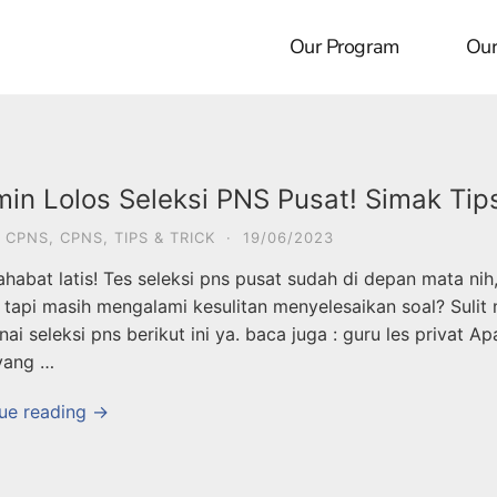
Our Program
Our
min Lolos Seleksi PNS Pusat! Simak Tip
 CPNS
,
CPNS
,
TIPS & TRICK
·
19/06/2023
ahabat latis! Tes seleksi pns pusat sudah di depan mata 
r tapi masih mengalami kesulitan menyelesaikan soal? Suli
ai seleksi pns berikut ini ya. baca juga : guru les privat
yang …
ue reading →