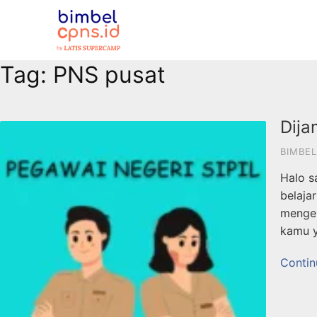
Tag:
PNS pusat
Dija
BIMBEL
Halo s
belaja
mengen
kamu 
Contin