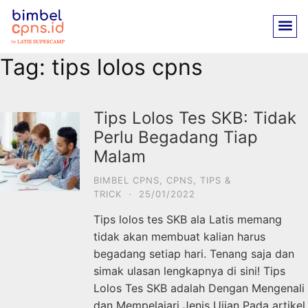
Tag:
tips lolos cpns
Tips Lolos Tes SKB: Tidak
Perlu Begadang Tiap
Malam
BIMBEL CPNS
,
CPNS
,
TIPS &
TRICK
·
25/01/2022
Tips lolos tes SKB ala Latis memang
tidak akan membuat kalian harus
begadang setiap hari. Tenang saja dan
simak ulasan lengkapnya di sini! Tips
Lolos Tes SKB adalah Dengan Mengenali
dan Mempelajari Jenis Ujian Pada artikel