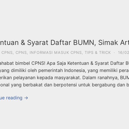
ntuan & Syarat Daftar BUMN, Simak Arti
 CPNS
,
CPNS
,
INFORMASI MASUK CPNS
,
TIPS & TRICK
·
16/0
ahabat bimbel CPNS! Apa Saja Ketentuan & Syarat Daftar 
 yang dimiliki oleh pemerintah Indonesia, yang memiliki 
ikan pelayanan kepada masyarakat. Dalam ranahnya, BUM
ional yang berbakat dan berpotensi untuk bergabung dan b
ue reading →