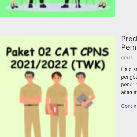
Pred
Pem
CPNS
Halo s
penget
penerim
akan m
Contin