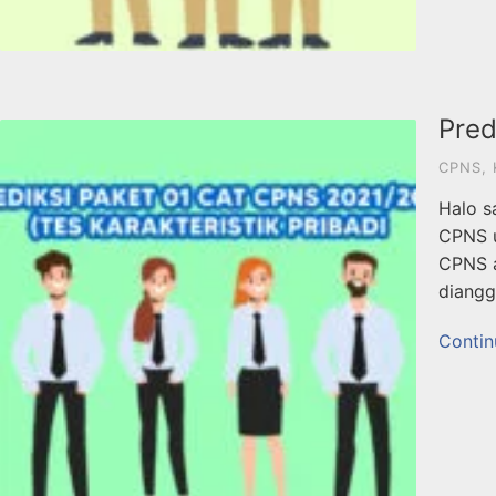
Pred
CPNS
,
Halo s
CPNS u
CPNS a
diangg
Contin