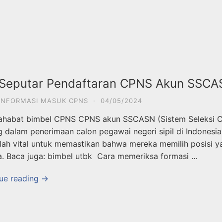
 Seputar Pendaftaran CPNS Akun SSC
INFORMASI MASUK CPNS
·
04/05/2024
ahabat bimbel CPNS CPNS akun SSCASN (Sistem Seleksi C
g dalam penerimaan calon pegawai negeri sipil di Indonesia
lah vital untuk memastikan bahwa mereka memilih posisi ya
. Baca juga: bimbel utbk Cara memeriksa formasi …
ue reading →