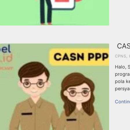
CASN
CPNS
,
Halo, 
progra
pola k
persya
Contin