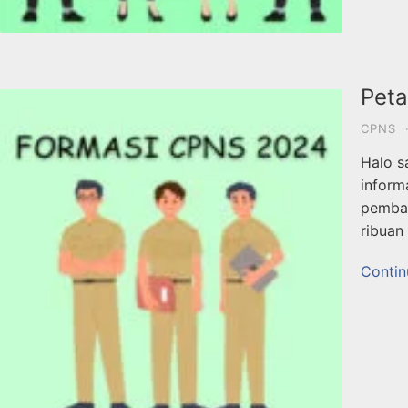
Peta
CPNS
Halo s
inform
pemban
ribuan
Contin