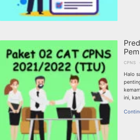
Pred
Pem
CPNS
Halo s
pentin
kemamp
ini, k
Contin