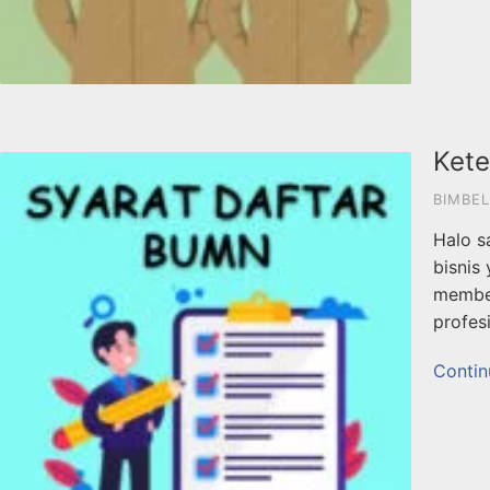
Kete
BIMBEL
Halo s
bisnis
member
profes
Contin