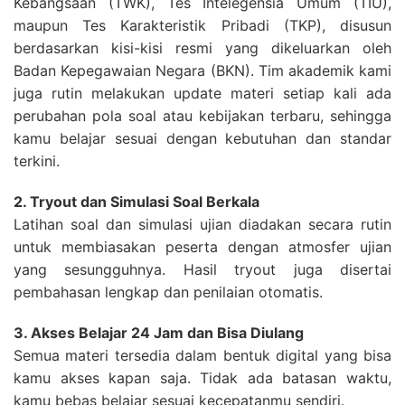
Kebangsaan (TWK), Tes Intelegensia Umum (TIU),
maupun Tes Karakteristik Pribadi (TKP), disusun
berdasarkan kisi-kisi resmi yang dikeluarkan oleh
Badan Kepegawaian Negara (BKN). Tim akademik kami
juga rutin melakukan update materi setiap kali ada
perubahan pola soal atau kebijakan terbaru, sehingga
kamu belajar sesuai dengan kebutuhan dan standar
terkini.
2. Tryout dan Simulasi Soal Berkala
SEARCH
strasi
Blog
Latihan soal dan simulasi ujian diadakan secara rutin
FOR:
untuk membiasakan peserta dengan atmosfer ujian
yang sesungguhnya. Hasil tryout juga disertai
pembahasan lengkap dan penilaian otomatis.
3. Akses Belajar 24 Jam dan Bisa Diulang
Semua materi tersedia dalam bentuk digital yang bisa
kamu akses kapan saja. Tidak ada batasan waktu,
kamu bebas belajar sesuai kecepatanmu sendiri.