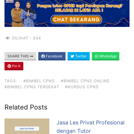
DILIHAT :
934
SHARE THIS
Facebook
Twitter
WhatsApp
Pin It
TAGS:
#BIMBEL CPNS
#BIMBEL CPNS ONLINE
#BIMBEL CPNS TERDEKAT
#KURSUS CPNS
Related Posts
Jasa Les Privat Profesional
dengan Tutor