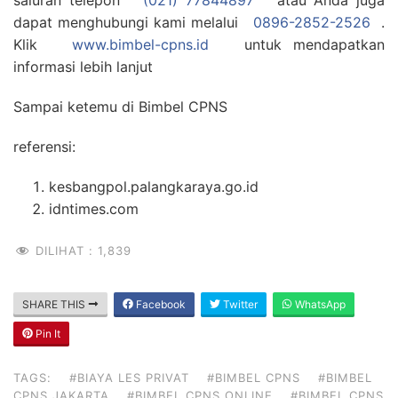
saluran telepon
(021) 77844897
atau Anda juga
dapat menghubungi kami melalui
0896-2852-2526
.
Klik
www.bimbel-cpns.id
untuk mendapatkan
informasi lebih lanjut
Sampai ketemu di Bimbel CPNS
referensi:
kesbangpol.palangkaraya.go.id
idntimes.com
DILIHAT :
1,839
SHARE THIS
Facebook
Twitter
WhatsApp
Pin It
TAGS:
#BIAYA LES PRIVAT
#BIMBEL CPNS
#BIMBEL
CPNS JAKARTA
#BIMBEL CPNS ONLINE
#BIMBEL CPNS