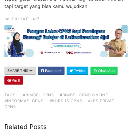
tapi target yang bisa kamu wujudkan
DILIHAT :
417
SHARE THIS
Facebook
Twitter
WhatsApp
Pin It
TAGS:
#BIMBEL CPNS
#BIMBEL CPNS ONLINE
#INFORMASI CPNS
#KURSUS CPNS
#LES PRIVAT
CPNS
Related Posts