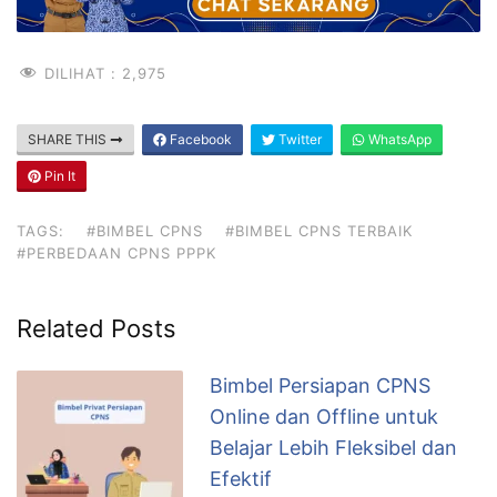
DILIHAT :
2,975
SHARE THIS
Facebook
Twitter
WhatsApp
Pin It
TAGS:
#BIMBEL CPNS
#BIMBEL CPNS TERBAIK
#PERBEDAAN CPNS PPPK
Related Posts
Bimbel Persiapan CPNS
Online dan Offline untuk
Belajar Lebih Fleksibel dan
Efektif