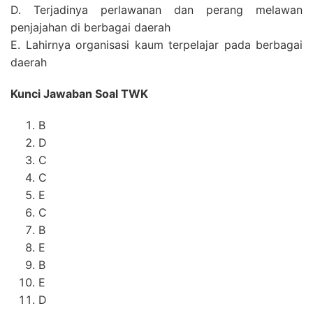
D. Terjadinya perlawanan dan perang melawan
penjajahan di berbagai daerah
E. Lahirnya organisasi kaum terpelajar pada berbagai
daerah
Kunci Jawaban Soal TWK
B
D
C
C
E
C
B
E
B
E
D