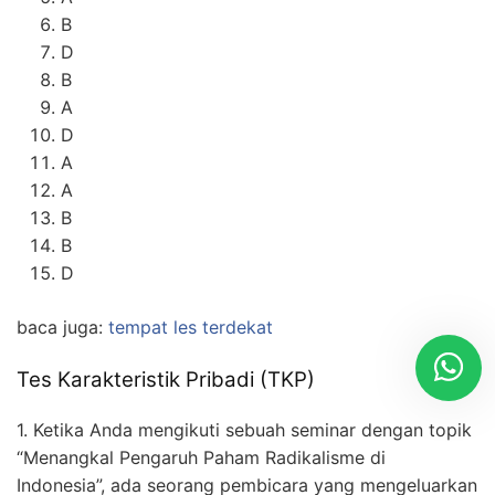
B
D
B
A
D
A
A
B
B
D
baca juga:
tempat les terdekat
Tes Karakteristik Pribadi (TKP)
1. Ketika Anda mengikuti sebuah seminar dengan topik
“Menangkal Pengaruh Paham Radikalisme di
Indonesia”, ada seorang pembicara yang mengeluarkan