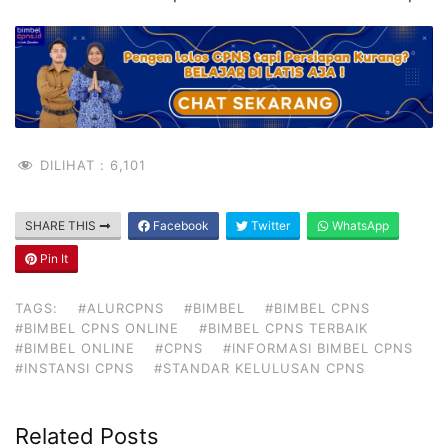
DILIHAT :
6,101
SHARE THIS
Facebook
Twitter
WhatsApp
Pin It
TAGS:
#ALURCPNS
#BIMBEL
#BIMBEL CPNS
#BIMBEL CPNS ONLINE
#BIMBEL CPNS TERBAIK
#BIMBEL ONLINE
#CPNS
#INFORMASI BIMBEL CPNS
#INSTANSI CPNS
#STANDAR KELULUSAN CPNS
Related Posts