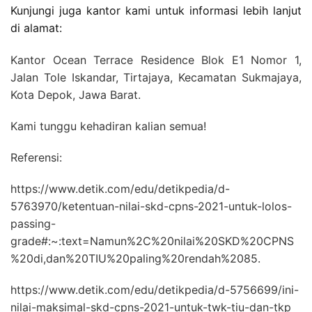
Kunjungi juga kantor kami untuk informasi lebih lanjut
di alamat:
Kantor Ocean Terrace Residence Blok E1 Nomor 1,
Jalan Tole Iskandar, Tirtajaya, Kecamatan Sukmajaya,
Kota Depok, Jawa Barat.
Kami tunggu kehadiran kalian semua!
Referensi:
https://www.detik.com/edu/detikpedia/d-
5763970/ketentuan-nilai-skd-cpns-2021-untuk-lolos-
passing-
grade#:~:text=Namun%2C%20nilai%20SKD%20CPNS
%20di,dan%20TIU%20paling%20rendah%2085.
https://www.detik.com/edu/detikpedia/d-5756699/ini-
nilai-maksimal-skd-cpns-2021-untuk-twk-tiu-dan-tkp